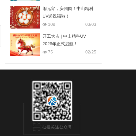
闹元宵，庆团圆！中山精科
UV送祝福啦！
109
03/03
开工大吉 | 中山精科UV
2026年正式启航！
75
02/25