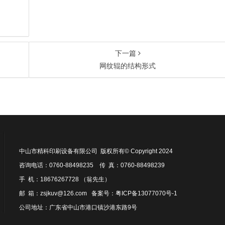
下一篇
网纹辊的结构形式
中山市精科印刷设备有限公司 版权所有© Copyright 2024
咨询电话：0760-88498235 传 真：0760-88498239
手 机：18676267728 （翁先生）
邮 箱：zsjkuv@126.com 备案号：
粤ICP备13077070号-1
公司地址：广东省中山市港口镇沙港东路9号