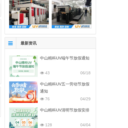
最新资讯
中山精科UV端午节放假通知
43
06/18
中山精科UV五一劳动节放假
通知
76
04/29
中山精科UV清明节放假安排
128
04/04