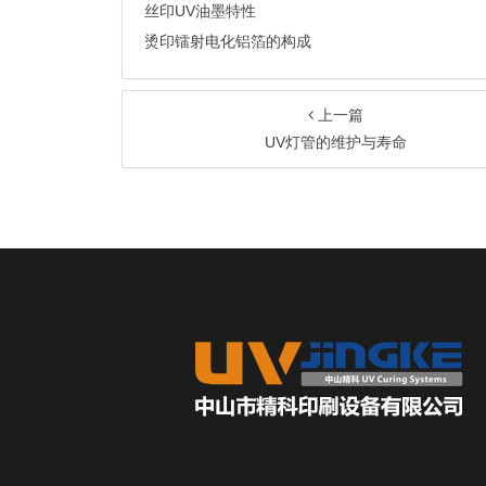
丝印UV油墨特性
烫印镭射电化铝箔的构成
上一篇
UV灯管的维护与寿命