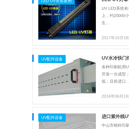
LED UV安装案例
UV LED系
上，约2000
生...
2017年10月1
UV水冷快门
UV配件设备
各种印刷机用U
开发一次成型
低；目前进口..
2016年06月1
进口紫外线U
UV配件设备
中山市精科印