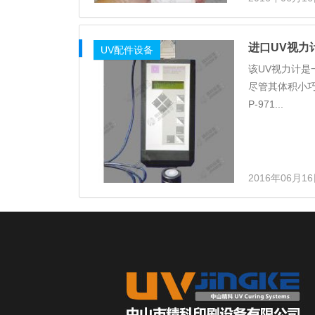
进口UV视力
UV配件设备
该UV视力计
尽管其体积小巧
P-971...
2016年06月1