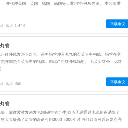
， 并代理美国、英国、德国、韩国等工业用特种UV光源。 本公司秉
阅读全文
6日
阅读 1,448
R灯管
也叫红外线发热管灯管。是将钨丝伸入充气的石英管中构成。钨丝在交
发热并加热石英管中的气体，由此产生红外线辐射。 石英近红外、远红
..
阅读全文
6日
阅读 858
刷灯管
极，靠微波激发来发光(由磁控管产生)灯管无需通过电流使得消除了
黑大大提高了灯管的寿命可用3000-8000小时 并且灯管可以反复点亮