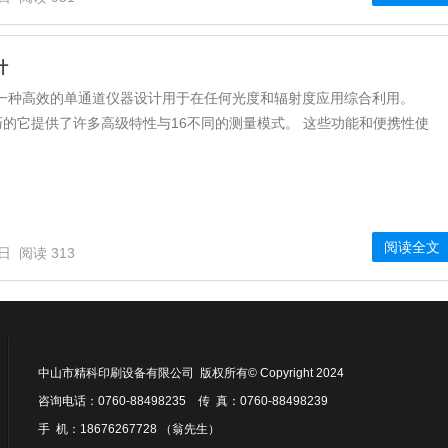
计
是一种高效的单通道仪器设计用于在任何光度和辐射度应用综合利用。
的它提供了许多高级特性与16不同的测量模式。 这些功能和便携性使
阅读全文
6日
阅读 313
中山市精科印刷设备有限公司 版权所有© Copyright 2024
咨询电话：0760-88498235 传 真：0760-88498239
手 机：18676267728 （翁先生）