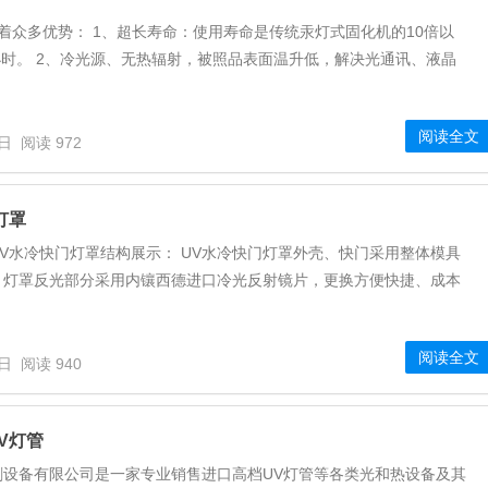
统有着众多优势： 1、超长寿命：使用寿命是传统汞灯式固化机的10倍以
0小时。 2、冷光源、无热辐射，被照品表面温升低，解决光通讯、液晶
阅读全文
8日
阅读 972
灯罩
V水冷快门灯罩结构展示： UV水冷快门灯罩外壳、快门采用整体模具
；灯罩反光部分采用内镶西德进口冷光反射镜片，更换方便快捷、成本
.
阅读全文
9日
阅读 940
V灯管
刷设备有限公司是一家专业销售进口高档UV灯管等各类光和热设备及其