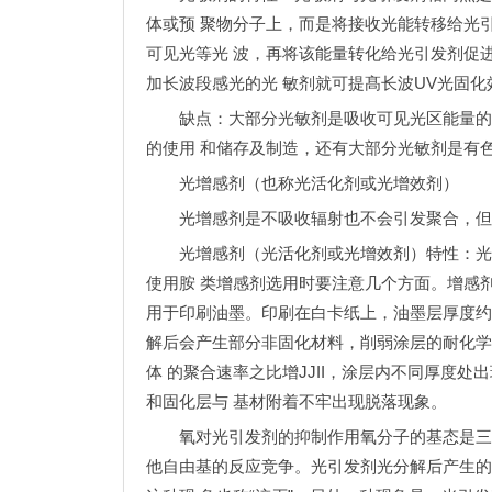
体或预 聚物分子上，而是将接收光能转移给光引
可见光等光 波，再将该能量转化给光引发剂促
加长波段感光的光 敏剂就可提髙长波UV光固化
缺点：大部分光敏剂是吸收可见光区能量的
的使用 和储存及制造，还有大部分光敏剂是有
光增感剂（也称光活化剂或光增效剂）
光增感剂是不吸收辐射也不会引发聚合，但
光增感剂（光活化剂或光增效剂）特性：光
使用胺 类增感剂选用时要注意几个方面。增感
用于印刷油墨。印刷在白卡纸上，油墨层厚度约4
解后会产生部分非固化材料，削弱涂层的耐化学
体 的聚合速率之比增JJII，涂层内不同厚度
和固化层与 基材附着不牢出现脱落现象。
氧对光引发剂的抑制作用氧分子的基态是三
他自由基的反应竞争。光引发剂光分解后产生的