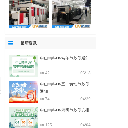
最新资讯
中山精科UV端午节放假通知
42
06/18
中山精科UV五一劳动节放假
通知
74
04/29
中山精科UV清明节放假安排
125
04/04