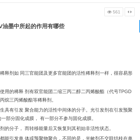
561
V油墨中所起的作用有哪些
稀释剂如 同三官能团及更多官能团的活性稀释剂一样，很容易形
使用的稀释 剂有双官能团二缩三丙二醇二丙烯酸酯（代号TPGD
甲基丙烷三丙烯酸酯等稀释剂。
生具有引发 聚合能力的活性中间体的分子。光引发剂在引发预聚
的一部分固化成膜， 有一部分不参与固化成膜。
剂的分子， 而转移能量后又恢复到其初始非活性状态。
都能引发单 体或预聚物聚合，不同的是，光敏剂不交联结枝在单