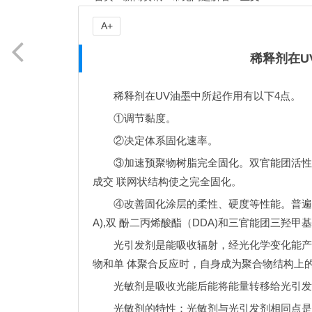
A+
稀释剂在U
稀释剂在UV油墨中所起作用有以下4点。
①调节黏度。
②决定体系固化速率。
③加速预聚物树脂完全固化。双官能团活性
成交 联网状结构使之完全固化。
④改善固化涂层的柔性、硬度等性能。普遍
A),双 酚二丙烯酸酯（DDA)和三官能团三羟
光引发剂是能吸收辐射，经光化学变化能产
物和单 体聚合反应时，自身成为聚合物结构上
光敏剂是吸收光能后能将能量转移给光引发
光敏剂的特性：光敏剂与光引发剂相同点是