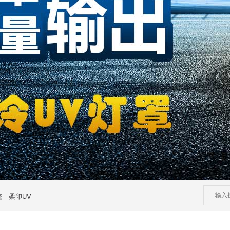
统
柔印UV