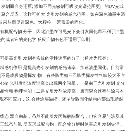
发剂而自身还原; 添加不同光敏剂可吸收光谱范围更广的UV光或
进聚合反应，这样可扩大 光引发剂的感光范围，如在深色油墨中添
效果从而促进深色、大颗粒、 遮盖墨的固化。
有机配合物 分子，因此油墨在可见光下会引发固化而不利于油墨
色的或者它的光化学 反应产物有色不适用于印刷。
可提高光引 发剂有实效的活性速率的分子（通常为胺类）。
增感剂作用 是提髙光引发剂的感光速率、加速油墨固化。目前常
剂不是成膜物是挥发 物，有些胺类如三乙胺类挥发性气味较大不宜
pm.光引发剂浓度过高会出现两个问题，一是由于光引发剂 光分
品性和 物理性能；二是光引发剂浓度高，表面聚合速率与涂层本
处出现不同应力，这 会使涂层皱缩，还￥导致固化结构内部出现断裂
线态 双自由基，虽然不能引发丙烯酸酯聚合，但它容易与涉及其
三线态与氧 反应形成配合物，配合物分解时使基态引发剂失活，