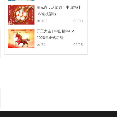
闹元宵，庆团圆！中山精科
UV送祝福啦！
102
03/03
开工大吉 | 中山精科UV
2026年正式启航！
74
02/25