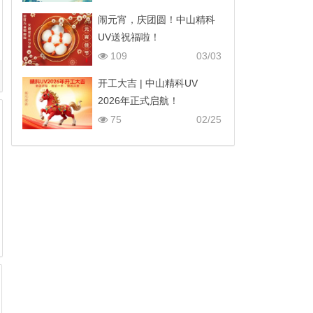
闹元宵，庆团圆！中山精科
UV送祝福啦！
109
03/03
开工大吉 | 中山精科UV
2026年正式启航！
75
02/25