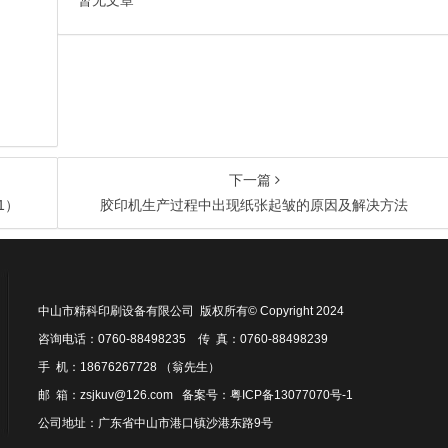
暂无文章
下一篇
1）
胶印机生产过程中出现纸张起皱的原因及解决方法
中山市精科印刷设备有限公司 版权所有© Copyright 2024
咨询电话：0760-88498235 传 真：0760-88498239
手 机：18676267728 （翁先生）
邮 箱：zsjkuv@126.com 备案号：
粤ICP备13077070号-1
公司地址：广东省中山市港口镇沙港东路9号