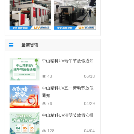
最新资讯
中山精科UV端午节放假通知
43
06/18
中山精科UV五一劳动节放假
通知
76
04/29
中山精科UV清明节放假安排
128
04/04