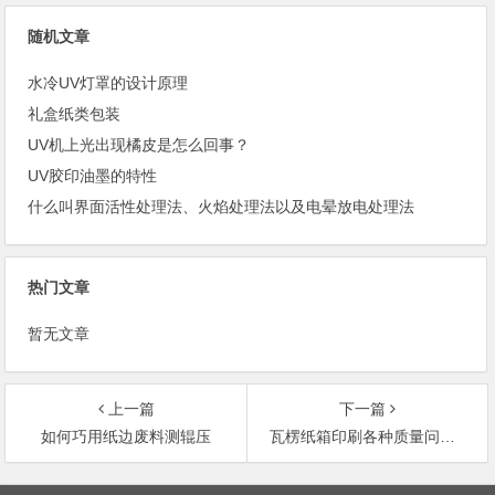
随机文章
水冷UV灯罩的设计原理
礼盒纸类包装
UV机上光出现橘皮是怎么回事？
UV胶印油墨的特性
什么叫界面活性处理法、火焰处理法以及电晕放电处理法
热门文章
暂无文章
上一篇
下一篇
如何巧用纸边废料测辊压
瓦楞纸箱印刷各种质量问题的原因及解决办法（2）
文