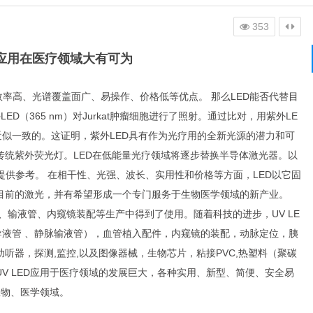
353
ED应用在医疗领域大有可为
效率高、光谱覆盖面广、易操作、价格低等优点。
那么LED能否代替目
外LED（365 nm）对Jurkat肿瘤细胞进行了照射。通过比对，用紫外LE
似一致的。这证明，紫外LED具有作为光疗用的全新光源的潜力和可
传统紫外荧光灯
。LED在低能量光疗领域将逐步替换半导体激光器。以
提供参考。
在相干性、光强、波长、实用性和价格等方面，LED以它固
目前的激光，并有希望形成一个专门服务于生物医学领域的新产业。
、输液管、内窥镜装配等生产中得到了使用。随着科技的进步，UV LE
导液管 、静脉输液管），血管植入配件，内窥镜的装配，动脉定位，胰
听器，探测,监控,以及图像器械，生物芯片，粘接PVC,热塑料（聚碳
UV LED应用于医疗领域的发展巨大，各种实用、新型、简便、安全易
生物、医学领域。