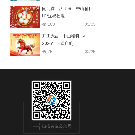
闹元宵，庆团圆！中山精科
UV送祝福啦！
109
03/03
开工大吉 | 中山精科UV
2026年正式启航！
75
02/25