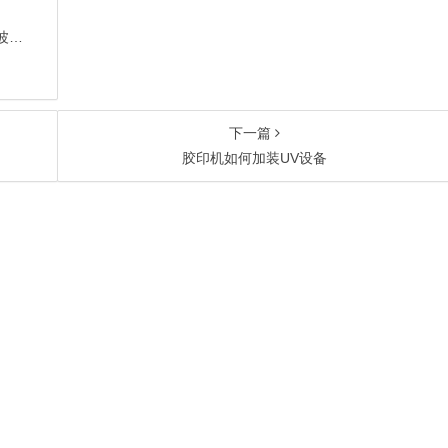
为什么认为印剧光固化材料通常采用以365nm为主波长的紫外线？
下一篇
胶印机如何加装UV设备