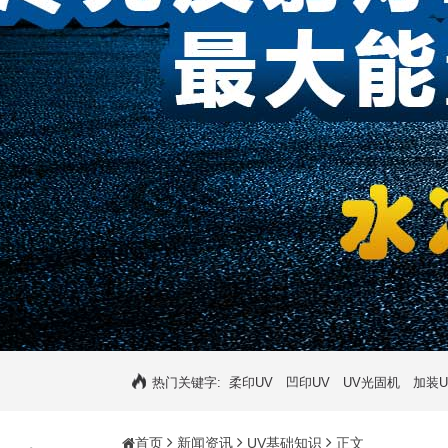
热门关键字:
柔印UV
凹印UV
UV光固机
加装U
首页
新闻资讯
UV基础知识
正文