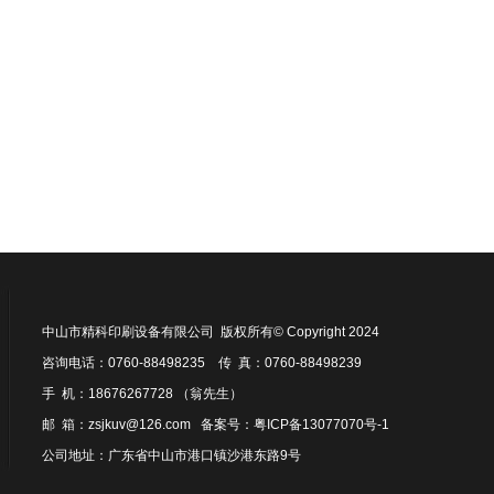
中山市精科印刷设备有限公司 版权所有© Copyright 2024
咨询电话：0760-88498235 传 真：0760-88498239
手 机：18676267728 （翁先生）
邮 箱：zsjkuv@126.com 备案号：
粤ICP备13077070号-1
公司地址：广东省中山市港口镇沙港东路9号