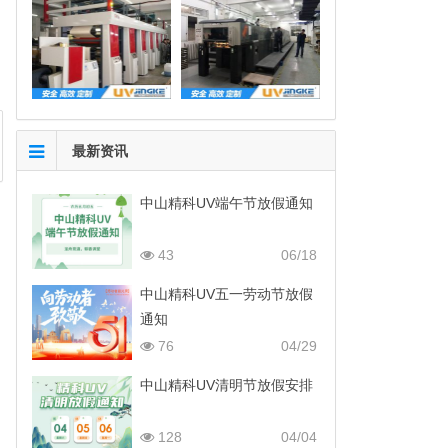
最新资讯
中山精科UV端午节放假通知
43
06/18
中山精科UV五一劳动节放假
通知
76
04/29
中山精科UV清明节放假安排
128
04/04