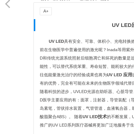
A+
UV L
UV LED
具有安全、可靠、体积小、光电转换
前在生物医学中普遍使用的激光呢？
Inada等用紫
D和传统光源系统照射后细胞凋亡和坏死的数量是近
能性，可以替代系统笨重、寿命短暂、能耗较大的
应用
往低能量激光治疗的经验成果也将为
UV LED
有的优势，完全有可能在未来的生物医学领域代替
随着科技的进步，UVLED光源在助听器、心脏导管
D医学主要应用的有：面罩，注射器，导管装配（
岛素笔，管状排水装置，气管管道，血液氧合器，助
技术
酸脂聚合ABS）。
随着
UV LED
的不断发展，
推广的
UV LED
系列医疗器械将更加广泛地服务于