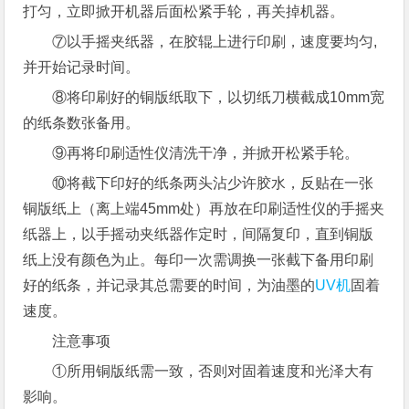
打匀，立即掀开机器后面松紧手轮，再关掉机器。
⑦以手摇夹纸器，在胶辊上进行印刷，速度要均匀,
并开始记录时间。
⑧将印刷好的铜版纸取下，以切纸刀横截成10mm宽
的纸条数张备用。
⑨再将印刷适性仪清洗干净，并掀开松紧手轮。
⑩将截下印好的纸条两头沾少许胶水，反贴在一张
铜版纸上（离上端45mm处）再放在印刷适性仪的手摇夹
纸器上，以手摇动夹纸器作定时，间隔复印，直到铜版
纸上没有颜色为止。每印一次需调换一张截下备用印刷
好的纸条，并记录其总需要的时间，为油墨的
UV机
固着
速度。
注意事项
①所用铜版纸需一致，否则对固着速度和光泽大有
影响。