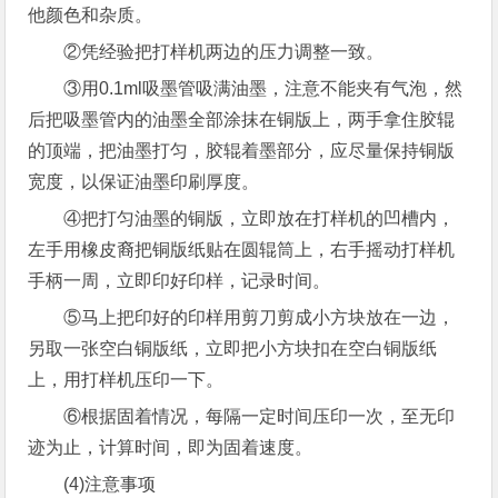
他颜色和杂质。
②凭经验把打样机两边的压力调整一致。
③用0.1ml吸墨管吸满油墨，注意不能夹有气泡，然
后把吸墨管内的油墨全部涂抹在铜版上，两手拿住胶辊
的顶端，把油墨打匀，胶辊着墨部分，应尽量保持铜版
宽度，以保证油墨印刷厚度。
④把打匀油墨的铜版，立即放在打样机的凹槽内，
左手用橡皮裔把铜版纸贴在圆辊筒上，右手摇动打样机
手柄一周，立即印好印样，记录时间。
⑤马上把印好的印样用剪刀剪成小方块放在一边，
另取一张空白铜版纸，立即把小方块扣在空白铜版纸
上，用打样机压印一下。
⑥根据固着情况，每隔一定时间压印一次，至无印
迹为止，计算时间，即为固着速度。
(4)注意事项