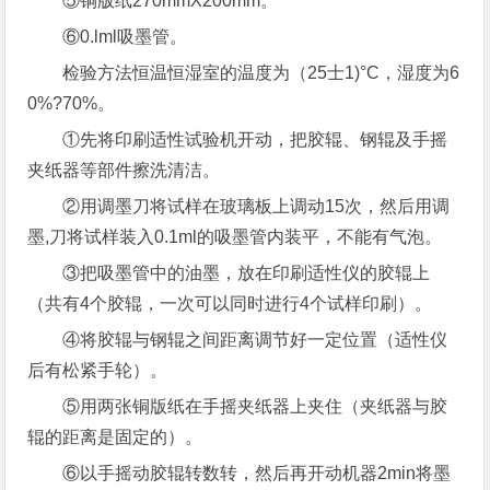
⑤铜版纸270mmX200mm。
⑥0.lml吸墨管。
检验方法恒温恒湿室的温度为（25士1)°C，湿度为6
0%?70%。
①先将印刷适性试验机开动，把胶辊、钢辊及手摇
夹纸器等部件擦洗清洁。
②用调墨刀将试样在玻璃板上调动15次，然后用调
墨,刀将试样装入0.1ml的吸墨管内装平，不能有气泡。
③把吸墨管中的油墨，放在印刷适性仪的胶辊上
（共有4个胶辊，一次可以同时进行4个试样印刷）。
④将胶辊与钢辊之间距离调节好一定位置（适性仪
后有松紧手轮）。
⑤用两张铜版纸在手摇夹纸器上夹住（夹纸器与胶
辊的距离是固定的）。
⑥以手摇动胶辊转数转，然后再开动机器2min将墨