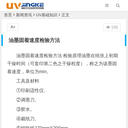
首页
新闻资讯
UV基础知识
正文
A+
156
油墨固着速度检验方法
油墨固着速度检验方法 检验原理油墨在纸张上初期
干燥时间（可套印第二色之干燥程度），称之为该墨固
着速度，单位为min。
工具及材料
①印刷适性仪。
②调墨刀。
③胶水。
④裁纸刀。