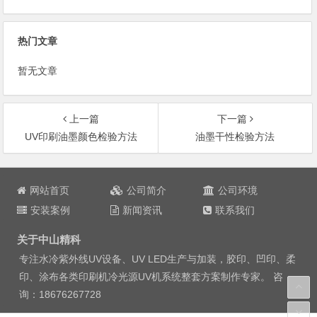
热门文章
暂无文章
上一篇
下一篇
UV印刷油墨颜色检验方法
油墨干性检验方法
文
章
网站首页
公司简介
公司环境
导
安装案例
新闻资讯
联系我们
航
关于中山精科
专注水冷紫外线
UV设备
、UV LED生产与加装，胶印、凹印、柔
印、涂布各类印刷机冷光源
UV机
系统整套方案制作专家。 咨
询：
18676267728