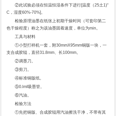
②此试验必须在恒温恒湿条件下进行[温度（25土1)°
C，湿度60%-70%]。
检验原理油墨在纸张上初期干燥时间（可套印第二
色干燥程度）称之为该油墨固着速度，单位为min。
工具与材料
①小型打样机一套，附30mmX95mm铜版一块，一
支合成胶辊，直径31.8mm、长100mm。
②调墨刀。
③剪刀。
④标准铜版纸。
⑤0.lml吸墨管。
⑥汽油。
检验方法
①先把铜版、合成胶辊用汽油擦洗干净，不带有其