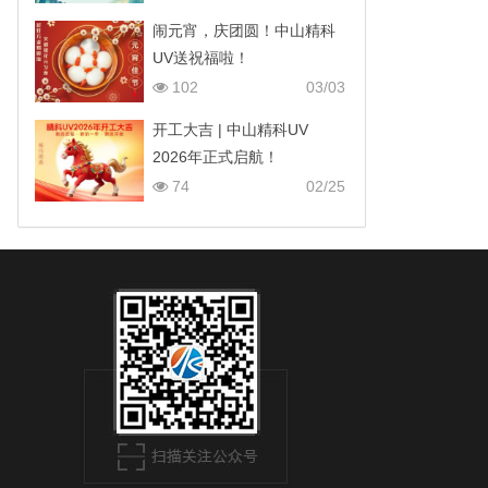
闹元宵，庆团圆！中山精科
UV送祝福啦！
102
03/03
开工大吉 | 中山精科UV
2026年正式启航！
74
02/25