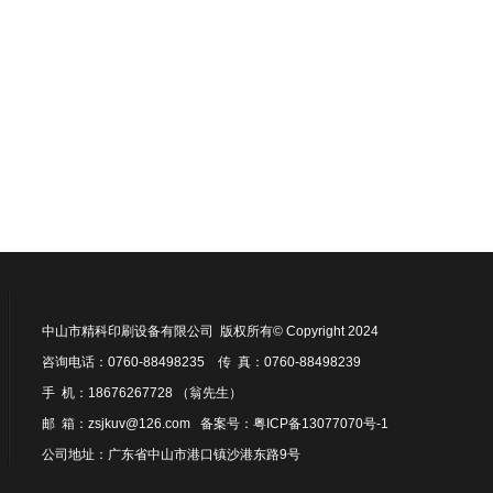
中山市精科印刷设备有限公司 版权所有© Copyright 2024
咨询电话：0760-88498235 传 真：0760-88498239
手 机：18676267728 （翁先生）
邮 箱：zsjkuv@126.com 备案号：
粤ICP备13077070号-1
公司地址：广东省中山市港口镇沙港东路9号