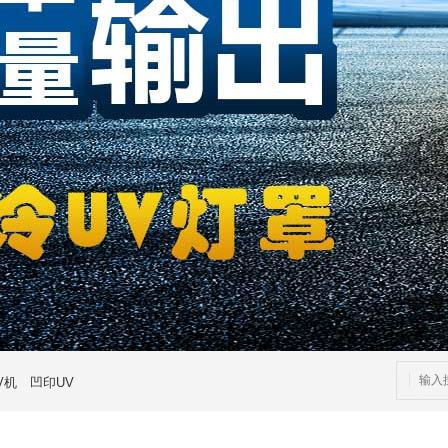
V机
凹印UV