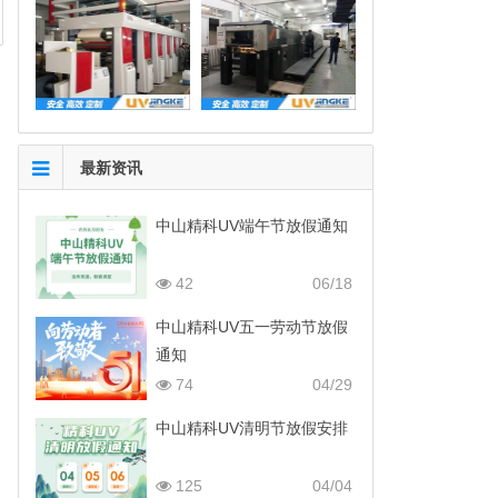
最新资讯
中山精科UV端午节放假通知
42
06/18
中山精科UV五一劳动节放假
通知
74
04/29
中山精科UV清明节放假安排
125
04/04