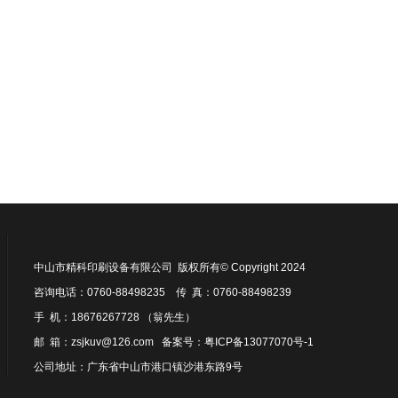
中山市精科印刷设备有限公司 版权所有© Copyright 2024
咨询电话：0760-88498235 传 真：0760-88498239
手 机：18676267728 （翁先生）
邮 箱：zsjkuv@126.com 备案号：
粤ICP备13077070号-1
公司地址：广东省中山市港口镇沙港东路9号