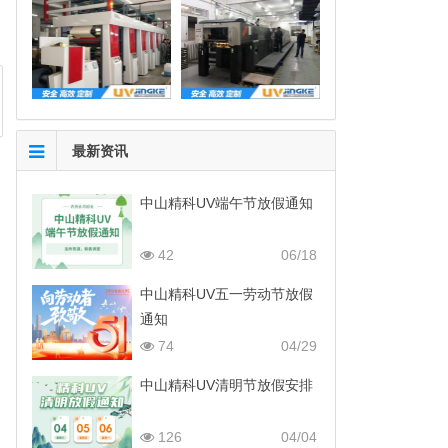
最新资讯
中山精科UV端午节放假通知
42
06/18
中山精科UV五一劳动节放假
通知
74
04/29
中山精科UV清明节放假安排
126
04/04