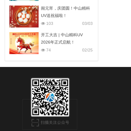
闹元宵，庆团圆！中山精科
UV送祝福啦！
103
03/03
开工大吉 | 中山精科UV
2026年正式启航！
74
02/25