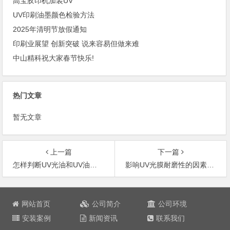
高宝胶印机加装UV
UV印刷油墨颜色检验方法
2025年清明节放假通知
印刷业展望 创新突破 说来容易但做来难
中山精科祝大家春节快乐!
热门文章
暂无文章
上一篇
下一篇
怎样判断UV光油和UV油墨是否固化？
影响UV光膜耐磨性的因素是什么？
文
章
网站首页
公司简介
公司环境
导
安装案例
新闻资讯
联系我们
航