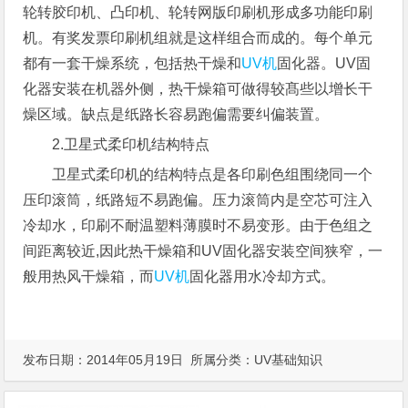
轮转胶印机、凸印机、轮转网版印刷机形成多功能印刷
机。有奖发票印刷机组就是这样组合而成的。每个单元
都有一套干燥系统，包括热干燥和
UV机
固化器。UV固
化器安装在机器外侧，热干燥箱可做得较髙些以增长干
燥区域。缺点是纸路长容易跑偏需要纠偏装置。
2.卫星式柔印机结构特点
卫星式柔印机的结构特点是各印刷色组围绕同一个
压印滚筒，纸路短不易跑偏。压力滚筒内是空芯可注入
冷却水，印刷不耐温塑料薄膜时不易变形。由于色组之
间距离较近,因此热干燥箱和UV固化器安装空间狭窄，一
般用热风干燥箱，而
UV机
固化器用水冷却方式。
发布日期：2014年05月19日 所属分类：
UV基础知识