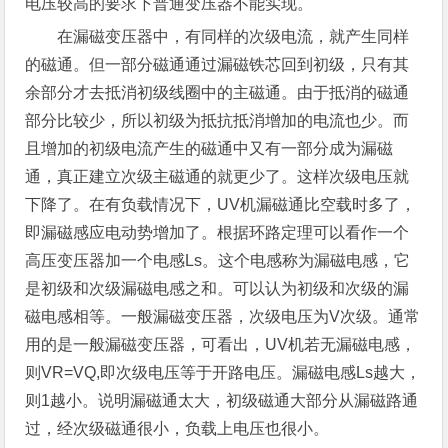
电压较高的要求下普通变压器不能实现。
在漏磁变压器中，有同样的次级电流，就产生同样
的磁通。但一部分磁通通过漏磁铁芯回到初级，只有其
余部分才去抵消初级线圈中的主磁通。由于抵消的磁通
部分比较少，所以初级为抵抗抵消增加的电流也少。而
且增加的初级电流产生的磁通中又有一部分成为漏磁
通，真正建立次级主磁通的就更少了。这样次级电压就
下降了。在有负载情况下，UV机漏磁通比空载时多了，
即漏磁感应电动势增加了。根据环路定理可以看作一个
高压变压器加一个电感Ls。这个电感称为漏磁电感，它
是初级和次级漏磁电感之和。可以认为初级和次级的漏
磁电感相等。一般漏磁变压器，次级电压为V次级。通常
用的是一般漏磁变压器，可看出，UV机若无漏磁电感，
则VR=VQ,即次级电压等于开路电压。漏磁电感Ls越大，
则1越小。说明漏磁通太大，初级磁通大部分从漏磁路通
过，经次级磁通很小，负载上电压也很小。