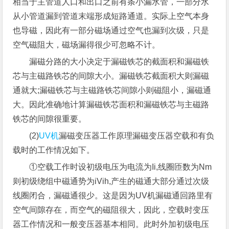
相当于主管道人口和出口之前有条小漏水管，一部分水
从小管道漏到管道末端形成短路通道。实际上空气本身
也导磁，因此有一部分磁场通过空气也漏到次级，只是
空气磁阻大，磁场漏得很少可忽略不计。
漏磁分路的大小决定于漏磁铁芯的截面积和漏磁铁
芯与主磁路铁芯的间隙大小。漏磁铁芯截面积大则漏磁
通就大;漏磁铁芯与主磁路铁芯间隙小则磁阻小，漏磁通
大。因此准确地计算漏磁铁芯面积和漏磁铁芯与主磁路
铁芯的间隙很重要。
(2)
UV机
漏磁变压器工作原理漏磁变压器空载和有负
载时的工作情况如下。
①空载工作时设初级电压为电流为Ii,线圈匝数为Nm
则初级绕组中磁通势为iVih,产生的磁通大部分通过次级
线圈闭合，漏磁通很少。这是因为UV机漏磁通回路里有
空气间隙存在，而空气的磁阻很大，因此，空载时变压
器工作情况和一般变压器基本相同。此时外加初级电压