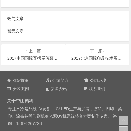
热门文章
暂无文章
上一篇
下一篇
2017中国国际瓦楞展落幕 中山精科取得圆满成功
2017北京国际印刷技术展中山精科展位展示
文
章
网站首页
公司简介
公司环境
导
安装案例
新闻资讯
联系我们
航
关于中山精科
专注水冷紫外线
UV设备
、UV LED生产与加装，胶印、凹印、柔
印、涂布各类印刷机冷光源
UV机
系统整套方案制作专家。 咨
询：
18676267728