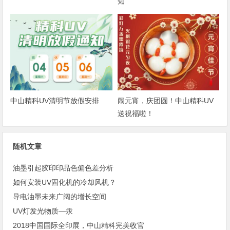
知
中山精科UV清明节放假安排
闹元宵，庆团圆！中山精科UV
送祝福啦！
随机文章
油墨引起胶印印品色偏色差分析
如何安装UV固化机的冷却风机？
导电油墨未来广阔的增长空间
UV灯发光物质—汞
2018中国国际全印展，中山精科完美收官