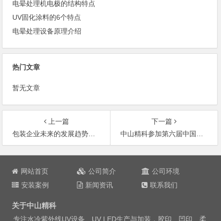
电晕处理机电极的结构特点
UV固化涂料的6个特点
电晕处理设备原理介绍
热门文章
暂无文章
上一篇
下一篇
包装企业未来的发展趋势分析（二）
中山精科参加第六届中国国际全印展取得圆满成功
文
章
网站首页
公司简介
公司环境
导
安装案例
新闻资讯
联系我们
航
关于中山精科
专注水冷紫外线
UV设备
、UV LED生产与加装，胶印、凹印、柔