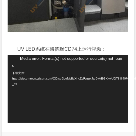
UV LED系统在海德堡CD74上运行视频：
视
Media error: Format(s) not supported or source(s) not foun
d
频
下载文件:
播
http://bizcommon.alicdn.com/QDfso9boMsfIsXhcZvR/uuxJto5yAEGKxwU5jT8%40%40h
放
_=1
器