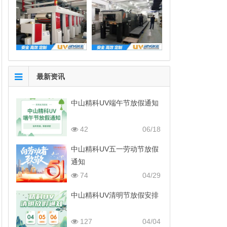
最新资讯
中山精科UV端午节放假通知
42
06/18
中山精科UV五一劳动节放假
通知
74
04/29
中山精科UV清明节放假安排
127
04/04