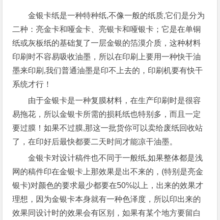
金银卡纸是一种特种纸,不像一般的纸质,它们是分为
二种：亮金卡和哑金卡、亮银卡和哑银卡；它是在单铜
纸或灰板纸的基础复了一层金银的箔漠介质，这种材料
印刷时不容易吸收油墨，所以在印刷上要用一种快干油
墨来印刷,我们普通油墨是印不上去的，印刷机要有快干
系统才行！
由于金银卡是一种复膜材料，在生产印刷时是很容
易拖花，所以金银卡所需的损耗纸也特别多，而且一定
要过膜！如果不过膜,那这一批货你可以卖给废纸回收站
了，在印好后最快都要二天时间才能凉干油墨。
金银卡对设计稿件也不同于一般纸,如果整体都是浅
网的稿件印在金银卡上那效果是出不来的，(特别是亮金
银卡)对颜色的要求最少都要在50%以上，出来的效果才
理想，因为金银卡本身就有一种色泽度，所以印出来的
效果同设计时的效果会有区别，如果有某个地方要留白