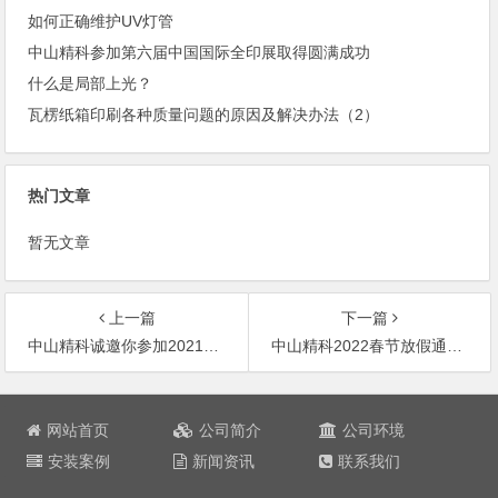
如何正确维护UV灯管
中山精科参加第六届中国国际全印展取得圆满成功
什么是局部上光？
瓦楞纸箱印刷各种质量问题的原因及解决办法（2）
热门文章
暂无文章
上一篇
下一篇
中山精科诚邀你参加2021年深圳国际薄膜与胶带展
中山精科2022春节放假通知！
文
章
网站首页
公司简介
公司环境
导
安装案例
新闻资讯
联系我们
航