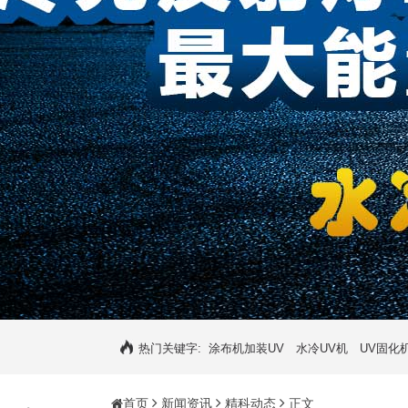
热门关键字:
涂布机加装UV
水冷UV机
UV固化
首页
新闻资讯
精科动态
正文