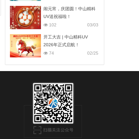
闹元宵，庆团圆！中山精科
UV送祝福啦！
102
03/03
开工大吉 | 中山精科UV
2026年正式启航！
74
02/25