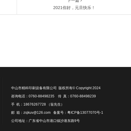
下一篇
2021你好，元旦快乐！
中山市精科印刷设备有限公司 版权所有© Copyright 2024
咨询电话：0760-88498235 传 真：0760-88498239
手 机：18676267728 （翁先生）
邮 箱：zsjkuv@126.com 备案号：
粤ICP备13077070号-1
公司地址：广东省中山市港口镇沙港东路9号