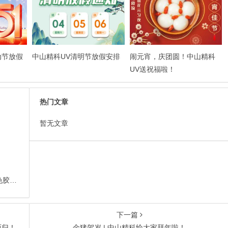
动节放假
中山精科UV清明节放假安排
闹元宵，庆团圆！中山精科
UV送祝福啦！
热门文章
暂无文章
拥有海德堡德国“血统”的速霸CD102（青浦产）四色胶印机
下一篇
而归！
金猪贺岁 | 中山精科给大家拜年啦！