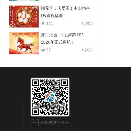
闹元宵，庆团圆！中山精科
UV送祝福啦！
111
03/03
开工大吉 | 中山精科UV
2026年正式启航！
77
02/25