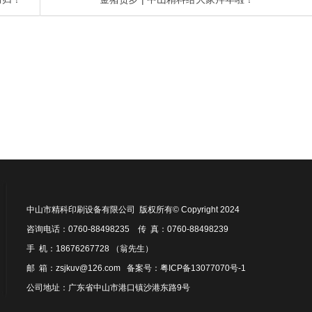
中山市精科印刷设备有限公司 版权所有© Copyright 2024
咨询电话：0760-88498235 传 真：0760-88498239
手 机：18676267728 （翁先生）
邮 箱：zsjkuv@126.com 备案号：
粤ICP备13077070号-1
公司地址：广东省中山市港口镇沙港东路9号