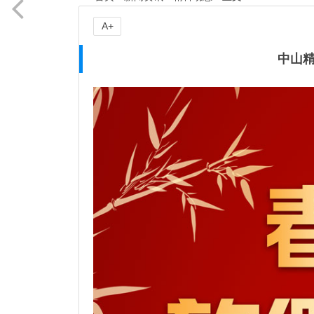
A+
中山精