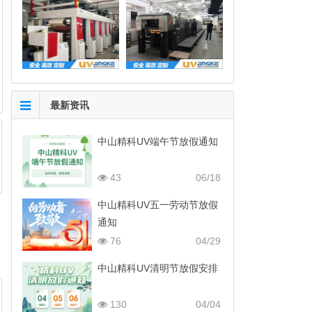
最新资讯
中山精科UV端午节放假通知
43
06/18
中山精科UV五一劳动节放假
通知
76
04/29
中山精科UV清明节放假安排
130
04/04