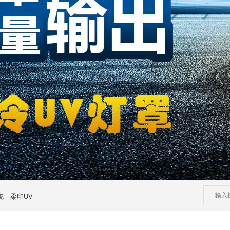
统
柔印UV